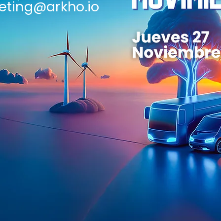
eting@arkho.io