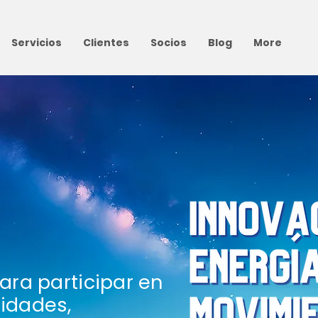
Servicios
Clientes
Socios
Blog
More
ara participar en
nidades,