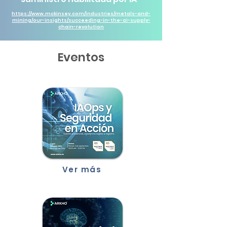
https://www.mckinsey.com/industries/metals-and-
mining/our-insights/succeeding-in-the-ai-supply-
chain-revolution
Eventos
Ver más