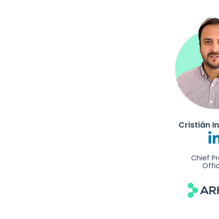
Cristián I
Chief P
Offi