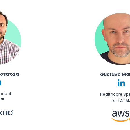
nostroza
Gustavo Mar
roduct
Healthcare Spe
cer
for LATA