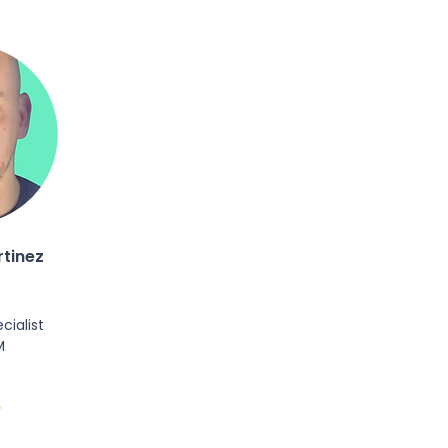
tinez
cialist
M