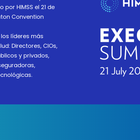
o por HIMSS el 21 de
raton Convention
 los líderes más
ud: Directores, CIOs,
licos y privados,
aseguradoras,
cnológicas.