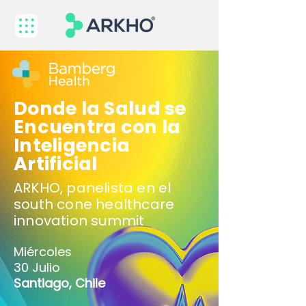
Donde la Salud se
Encuentra con la
Inteligencia
Artificial
ARKHO, panelista en el
south cone healthcare
innovation summit
Miércoles
30 Julio
Santiago, Chile