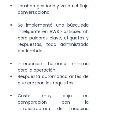
Lambda gestiona y valida el flujo 
conversacional.
Se implementó una búsqueda 
inteligente en AWS Elasticsearch 
para palabras clave, etiquetas y 
respuestas, todo administrado 
por lambda.
Interacción humana mínima 
para la operación. 
Respuesta automática antes de 
que crezcan los requisitos.
Costo muy bajo en 
comparación con la 
infraestructura de máquina 
virtual o local tradicional. 
Serverless permite implementar 
un sitio estático sobre S3, 
ahorrando costos de 