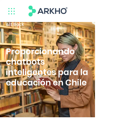
&lt;Back
Proporcionando
chatbots
inteligentes para la
educación en Chile